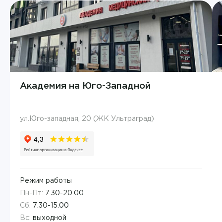
Бахтина Людмила Анатольевна
Кардиология
Белоусова Ольга Александровна
Колопроктология
Бибина Карина Володиевна
Компьютерная томография
Биркова Юлия Михайловна
Лабораторная диагностика
Академия на Юго-Западной
Благодарова Галина Викторовна
Лабораторная диагностика
Богаченко Анна Валерьевна
ул.Юго-западная, 20 (ЖК Ультраград)
Лечение боли
Богоутдинова Ольга Рафиковна
Липосакция
Браун Анастасия Владимировна
ЛФК
Варвянский Анатолий Анатольевич
Режим работы
Маммография
Пн-Пт:
7.30-20.00
Вебер Евгений Валерьевич
Сб:
7.30-15.00
Массаж
Вс:
выходной
Верещагина Ольга Александровна