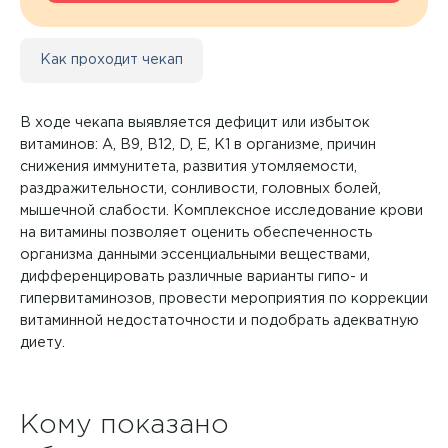
Контакты
Как проходит чекап
+7 8422 27-05-05
В ходе чекапа выявляется дефицит или избыток
ЗАКАЗАТЬ ЗВОНОК
витаминов: А, В9, В12, D, Е, К1 в организме, причин
снижения иммунитета, развития утомляемости,
ЗАПИСЬ ОНЛАЙН
раздражительности, сонливости, головных болей,
мышечной слабости. Комплексное исследование крови
на витамины позволяет оценить обеспеченность
организма данными эссенциальными веществами,
дифференцировать различные варианты гипо- и
гипервитаминозов, провести мероприятия по коррекции
витаминной недостаточности и подобрать адекватную
диету.
Кому показано