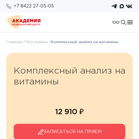
+7 8422 27-05-05
О компании
Главная
Программы
Комплексный анализ на витамины
Отзывы
Пациентам
Работа у нас
Подготовка к исследованиям
Для организаций
Комплексный анализ на
Услуги и цены
Возврат налогового вычета
Правовые документы
витамины
Бонусная система
Анализы
Политика конфиденциальности
Оплата
Врачи
ОМС
12 910 ₽
Новости
ЗАПИСАТЬСЯ НА ПРИЕМ
Комплексы