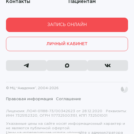
Контакты
Пациентам
Богоутдинова Ольга Рафиковна
Липосакция
Браун Анастасия Владимировна
ЛФК
ЗАПИСЬ ОНЛАЙН
Варвянский Анатолий Анатольевич
Маммография
Вебер Евгений Валерьевич
ЛИЧНЫЙ КАБИНЕТ
Массаж
Верещагина Ольга Александровна
Массаж
Владимиркина Мария Сергеевна
Массаж и ЛФК
Вылегжанин Андрей Александрович
Медицинские справки
© МЦ “Академия”, 2004-2026
Гаврилова Анастасия Андреевна
Многофункциональная терапия
Правовая информация
Соглашение
Гаврилова Лейсян Дамировна
МРТ
Лицензия: ЛО41-01188-73/00342623 от 28.12.2020 Реквизиты:
ИНН 7325152320, ОГРН 1177325003151, КПП 732501001
Галныкина Наталья Николаевна
Неврология
Указанные цены на сайте носят информационный характер и
не являются публичной офертой.
Ганиева Эльвира Серверовна
Цены на интересующие услуги, уточняйте у администратора