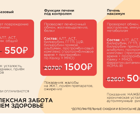
Денситометрия
Алимова Гелия Зевдетовна
Дерматовенерология
Алимова Лидия Андреевна
Детская кардиология
Алмазова Альбина Ильшатовна
Детская неврология
Аминькаева Регина Евгеньевна
Детская офтальмология
Антонова Наталья Геннадьевна
Детская хирургия
й
Апарян Тереза Седраковна
Детская эндокринология
Афанасьева Ирина
Владимировна
Инфекционные болезни
Ашанина Анастасия Николаевна
Информация по ДМС
Багирова Ирина Алексеевна
Капельницы
Бакшев Валерий Владимирович
Кардиология