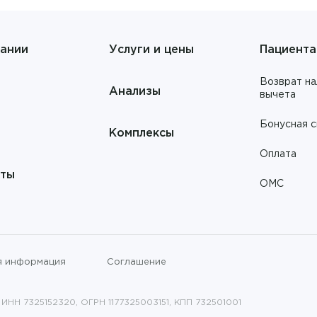
Баратов Малик Бахтиерович
Колопроктология
Бахтина Людмила Анатольевна
ании
Услуги и цены
Пациент
Компьютерная томография
Белоусова Ольга Александровна
Лабораторная диагностика
Возврат на
Анализы
вычета
Бибина Карина Володиевна
Лабораторная диагностика
Бонусная 
Комплексы
Биркова Юлия Михайловна
Лечение боли
Оплата
Благодарова Галина Викторовна
Липосакция
кты
ОМС
Богаченко Анна Валерьевна
ЛФК
Богоутдинова Ольга Рафиковна
Маммография
Браун Анастасия Владимировна
я информация
Соглашение
Массаж
Варвянский Анатолий
Массаж
Анатольевич
ИНН 7325152320, ОГРН 1177325003151, КПП 732501001