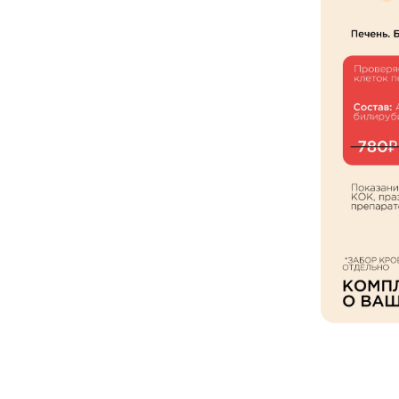
Академия на Репина
Академия на Стасова
Академия на Тюленева
Академия на Ульяновском
Академия на Шолмова
Лаборатория
Академия на Юго-Западно