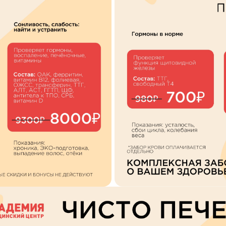
Врач
Аванесян Тигран Сергеевич
Направление
АПИСАТЬСЯ НА ПРИЕМ
Аввясова Гульшат Шавкятовна
Акушерство и гинекология
даю согласие на
обработку персональных данных
Авдеенко Марина Васильевна
Я даю согласие на
обработку персональных дан
М
Аллергология и иммунология
Агарин Антон Николаевич
Анестезиология
Аглиуллов Альберт Анвярович
Безоперационное лечение храпа
ПРАВИТЬ
и апноэ
Адайкин Сергей Викторович
ю согласие на
обработку персональных данных
Вакцинация
Албутова Марина Леонидовна
ской
Гастроэнтерология
Алеева Наталия Николаевна
Денситометрия
Алиева Севда Сабухи Кызы