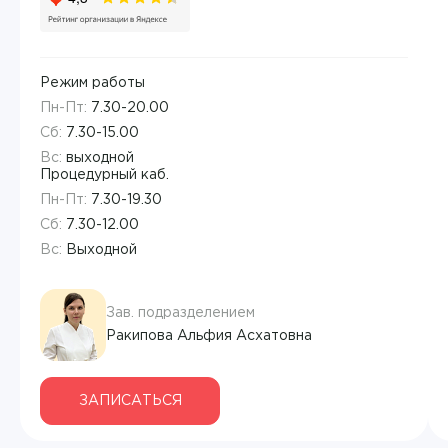
Режим работы
Пн-Пт:
7.30-20.00
Сб:
7.30-15.00
Вс:
выходной
Процедурный каб.
Пн-Пт:
7.30-19.30
Сб:
7.30-12.00
Вс:
Выходной
Врач
Зав. подразделением
Аванесян Тигран Сергеевич
Ракипова Альфия Асхатовна
Аввясова Гульшат Шавкятовна
Филиал
ЗАПИСАТЬСЯ
Авдеенко Марина Васильевна
Академия МРТ
Направление
ЗАПИСАТЬСЯ НА ПРИЕМ