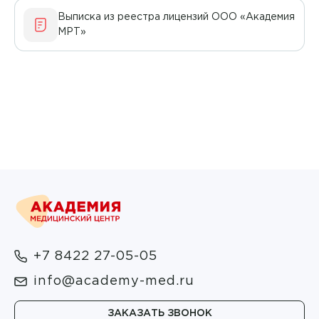
Академия на Шолмова Лаборатория
Детская неврология
Выписка из реестра лицензий ООО «Академия
Апарян Тереза Седраковна
МРТ»
Академия на Юго-Западной
Детская офтальмология
Афанасьева Ирина Владимировна
Детская хирургия
Ашанина Анастасия Николаевна
Детская эндокринология
Багирова Ирина Алексеевна
Инфекционные болезни
Бакшев Валерий Владимирович
Информация по ДМС
Баратов Малик Бахтиерович
Капельницы
Бахтина Людмила Анатольевна
Кардиология
Белоусова Ольга Александровна
Колопроктология
+7 8422 27-05-05
Бибина Карина Володиевна
info@academy-med.ru
Компьютерная томография
Биркова Юлия Михайловна
Лабораторная диагностика
ЗАКАЗАТЬ ЗВОНОК