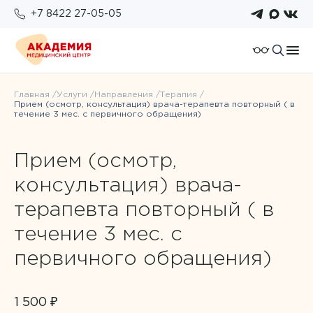
+7 8422 27-05-05
О компании
Главная
Услуги
Направления
Терапия
Прием (осмотр, консультация) врача-терапевта повторный ( в
Отзывы
течение 3 мес. с первичного обращения)
Пациентам
Работа у нас
Подготовка к исследованиям
Для организаций
Прием (осмотр,
Услуги и цены
Возврат налогового вычета
Правовые документы
консультация) врача-
Бонусная система
Анализы
Политика конфиденциальности
терапевта повторный ( в
Оплата
Врачи
течение 3 мес. с
ОМС
первичного обращения)
Новости
Комплексы
1 500 ₽