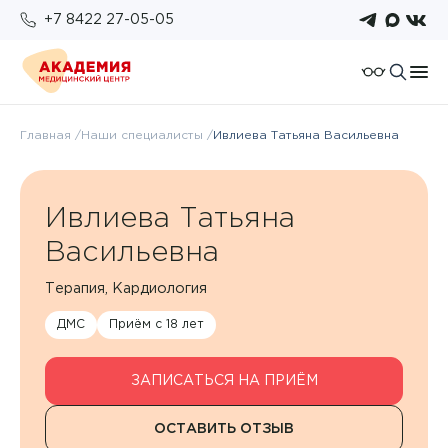
+7 8422 27-05-05
О компании
Главная
Наши специалисты
Ивлиева Татьяна Васильевна
Отзывы
Пациентам
Работа у нас
Подготовка к исследованиям
Ивлиева Татьяна
Для организаций
Услуги и цены
Возврат налогового вычета
Васильевна
Правовые документы
Бонусная система
Анализы
Политика конфиденциальности
Терапия
Кардиология
Оплата
ДМС
Приём с 18 лет
Врачи
ОМС
Новости
ЗАПИСАТЬСЯ НА ПРИЁМ
Комплексы
ОСТАВИТЬ ОТЗЫВ