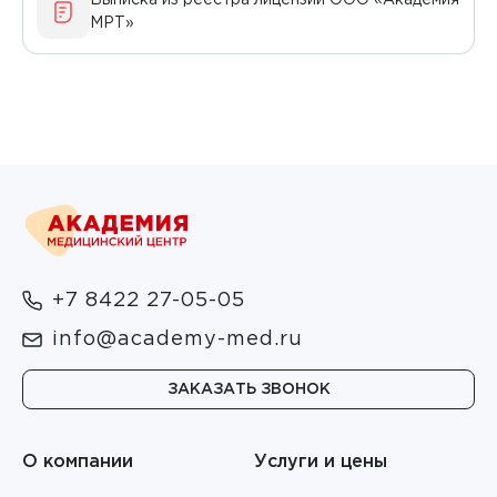
Выписка из реестра лицензий ООО «Академия
Неврология
МРТ»
Ганиева Эльвира Серверовна
Общая практика
Гасымов Эльмир Сафарович
Онкология
Гимаев Ринат Худзятович
Ортопедия и травматология
Гноевых Елена Витальевна
Оториноларингология
Гоглева Елена Александровна
Офтальмология
Голикова Инна Джаудатовна
Педиатрия
+7 8422 27-05-05
Головатюкова Татьяна Александровна
info@academy-med.ru
Пластическая хирургия
Голубева Ольга Ивановна
ЗАКАЗАТЬ ЗВОНОК
Подготовка к процедурам
Гордеева Елена Анатольевна
Профпатология
О компании
Услуги и цены
Горланов Александр Вячеславович
Психотерапия