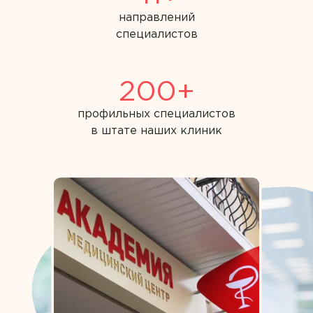
Академия на Юго-Западной
Детская офтальмология
направлений
Афанасьева Ирина Владимировна
специалистов
Детская хирургия
Ашанина Анастасия Николаевна
Детская эндокринология
Багирова Ирина Алексеевна
200+
Инфекционные болезни
Бакшев Валерий Владимирович
профильных специалистов
Информация по ДМС
в штате наших клиник
Баратов Малик Бахтиерович
Капельницы
Бахтина Людмила Анатольевна
Кардиология
Белоусова Ольга Александровна
Колопроктология
Бибина Карина Володиевна
Компьютерная томография
Биркова Юлия Михайловна
Лабораторная диагностика
Благодарова Галина Викторовна
Лабораторная диагностика