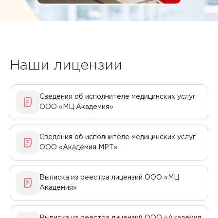
Богаченко Анна Валерьевна
Лечение боли
Богоутдинова Ольга Рафиковна
Липосакция
Браун Анастасия Владимировна
ЛФК
Наши лицензии
Варвянский Анатолий Анатольевич
Маммография
Вебер Евгений Валерьевич
Сведения об исполнителе медицинских услуг
Массаж
ООО «МЦ Академия»
Верещагина Ольга Александровна
Массаж
Владимиркина Мария Сергеевна
Сведения об исполнителе медицинских услуг
Массаж и ЛФК
ООО «Академия МРТ»
Вылегжанин Андрей Александрович
Медицинские справки
Гаврилова Анастасия Андреевна
Выписка из реестра лицензий ООО «МЦ
Многофункциональная терапия
Академия»
Гаврилова Лейсян Дамировна
МРТ
Галныкина Наталья Николаевна