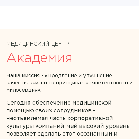
МЕДИЦИНСКИЙ ЦЕНТР
Академия
Врач
Наша миссия - «Продление и улучшение
качества жизни на принципах компетентности и
Аванесян Тигран Сергеевич
милосердия».
Аввясова Гульшат Шавкятовна
Сегодня обеспечение медицинской
Филиал
помощью своих сотрудников -
Авдеенко Марина Васильевна
неотъемлемая часть корпоративной
Академия МРТ
Направление
ЗАПИСАТЬСЯ НА ПРИЕМ
культуры компаний, чей высокий уровень
Агарин Антон Николаевич
Академия на Аблукова
Я даю согласие на
обработку персональных данных
позволяет сделать этот осознанный и
Акушерство и гинекология