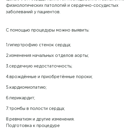
физиологических патологий и сердечно-сосудистых
Контакты
заболеваний у пациентов.
+7 8422 27-05-05
С помощью процедуры можно выявить:
ЗАКАЗАТЬ ЗВОНОК
гипертрофию стенок сердца;
ЗАПИСЬ ОНЛАЙН
изменения начальных отделов аорты;
сердечную недостаточность;
врождённые и приобретённые пороки;
кардиомиопатию;
перикардит;
тромбы в полости сердца;
ревматизм и другие изменения.
Подготовка к процедуре