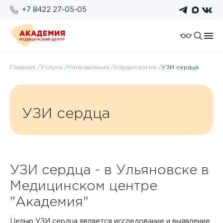
+7 8422 27-05-05
О компании
Главная
Услуги
Направления
Кардиология
УЗИ сердца
Отзывы
Пациентам
Работа у нас
Подготовка к исследованиям
Для организаций
УЗИ сердца
Услуги и цены
Возврат налогового вычета
Правовые документы
Бонусная система
Анализы
Политика конфиденциальности
Оплата
Врачи
ОМС
УЗИ сердца - в Ульяновске в
Медицинском центре
Новости
"Академия"
Комплексы
Целью УЗИ сердца является исследование и выявление