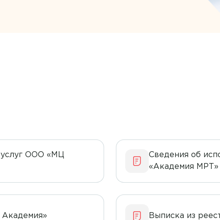
Капельницы
Бакшев Валерий Владимирович
Кардиология
Баратов Малик Бахтиерович
Колопроктология
Бахтина Людмила Анатольевна
Компьютерная томография
Белоусова Ольга Александровна
Лабораторная диагностика
Бибина Карина Володиевна
Лабораторная диагностика
Биркова Юлия Михайловна
Лечение боли
Благодарова Галина Викторовна
Липосакция
 услуг ООО «МЦ
Сведения об исп
Богаченко Анна Валерьевна
«Академия МРТ»
ЛФК
Богоутдинова Ольга Рафиковна
Маммография
Браун Анастасия Владимировна
Массаж
 Академия»
Выписка из реес