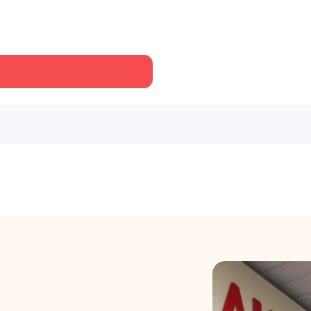
Врач
Аванесян Тигран Сергеевич
Направление
АПИСАТЬСЯ НА ПРИЕМ
Аввясова Гульшат Шавкятовна
Акушерство и гинекология
даю согласие на
обработку персональных данных
Авдеенко Марина Васильевна
Я даю согласие на
обработку персональных дан
М
Аллергология и иммунология
Агарин Антон Николаевич
Анестезиология
Аглиуллов Альберт Анвярович
Безоперационное лечение храпа
ПРАВИТЬ
и апноэ
Адайкин Сергей Викторович
ю согласие на
обработку персональных данных
Вакцинация
Албутова Марина Леонидовна
ской
Гастроэнтерология
Алеева Наталия Николаевна