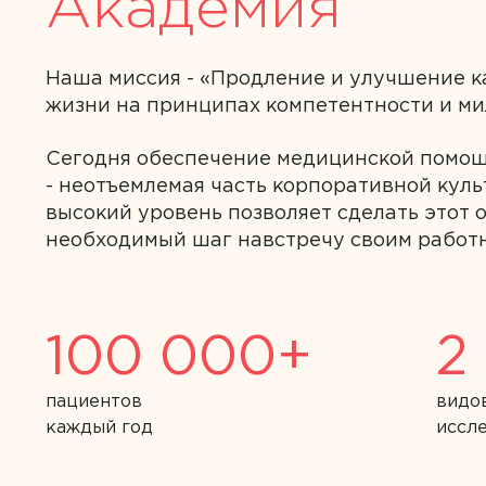
Академия
Академия на Латышева
Академия на Репина
Наша миссия - «Продление и улучшение к
жизни на принципах компетентности и ми
Академия на Стасова
Сегодня обеспечение медицинской помощ
Академия на Тюленева
- неотъемлемая часть корпоративной куль
высокий уровень позволяет сделать этот 
Академия на Ульяновском
необходимый шаг навстречу своим работ
Академия на Шолмова
Лаборатория
Академия на Юго-Западно
100 000+
2
пациентов
видо
каждый год
иссл