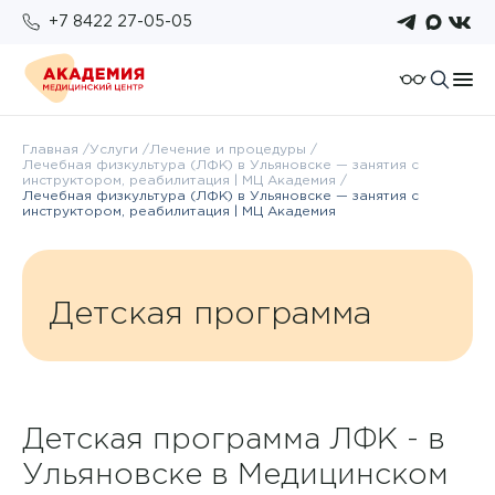
+7 8422 27-05-05
О компании
Главная
Услуги
Лечение и процедуры
Лечебная физкультура (ЛФК) в Ульяновске — занятия с
Отзывы
инструктором, реабилитация | МЦ Академия
Пациентам
Лечебная физкультура (ЛФК) в Ульяновске — занятия с
Работа у нас
инструктором, реабилитация | МЦ Академия
Подготовка к исследованиям
Для организаций
Услуги и цены
Возврат налогового вычета
Правовые документы
Бонусная система
Анализы
Детская программа
Политика конфиденциальности
Оплата
Врачи
ОМС
Новости
Детская программа ЛФК - в
Ульяновске в Медицинском
Комплексы