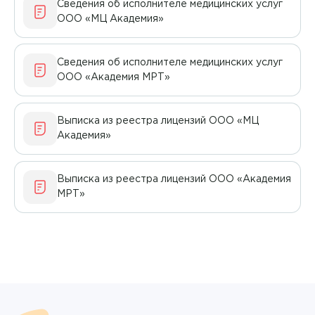
Онкология
Сведения об исполнителе медицинских услуг
Гимаев Ринат Худзятович
ООО «МЦ Академия»
Ортопедия и травматология
Гноевых Елена Витальевна
Оториноларингология
Сведения об исполнителе медицинских услуг
ООО «Академия МРТ»
Гоглева Елена Александровна
Офтальмология
Голикова Инна Джаудатовна
Педиатрия
Выписка из реестра лицензий ООО «МЦ
Академия»
Головатюкова Татьяна Александровна
Пластическая хирургия
Голубева Ольга Ивановна
Выписка из реестра лицензий ООО «Академия
Подготовка к процедурам
МРТ»
Гордеева Елена Анатольевна
Профпатология
Горланов Александр Вячеславович
Психотерапия
Городничева Галина Владимировна
Пульмонология
Григорьев Никита Валерьевич
Ревматология