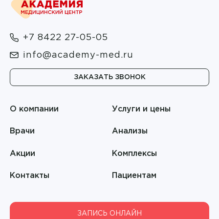
Гучмазова Илона Викторовна
Рентгенография
Долгова Светлана Александровна
Рентгенология
+7 8422 27-05-05
Дудочкин Павел Андреевич
Соляная пещера
info@academy-med.ru
Егорова Алиса Сергеевна
Сомнология
ЗАКАЗАТЬ ЗВОНОК
Елизарова Наталья Сергеевна
Терапия
Емелина Людмила Павловна
О компании
Услуги и цены
Травматология и ортопедия
Епифанова Елена Геннадьевна
Врачи
Анализы
УЗД
Ерофеева Елена Дмитриевна
Акции
Комплексы
УЗИ
Забалдуева Мария Владимировна
Контакты
Пациентам
Урология
Закиров Фанис Фидаилевич
Урология и андрология
Захаревский Сергей Александрович
ЗАПИСЬ ОНЛАЙН