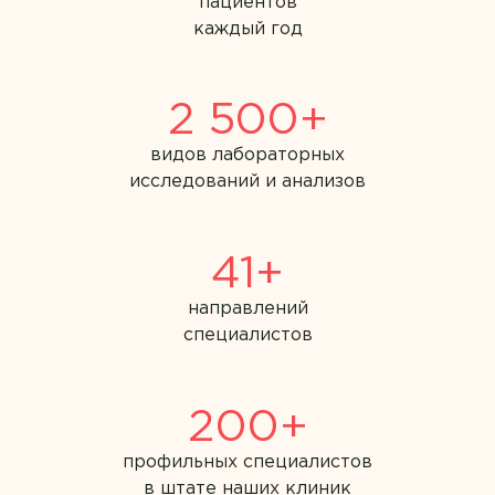
пациентов
Багирова Ирина Алексеевна
каждый год
Инфекционные болезни
Бакшев Валерий Владимирович
Информация по ДМС
2 500+
Баратов Малик Бахтиерович
Капельницы
видов лабораторных
Бахтина Людмила Анатольевна
исследований и анализов
Кардиология
Белоусова Ольга Александровна
Колопроктология
Бибина Карина Володиевна
41+
Компьютерная томография
направлений
Биркова Юлия Михайловна
Лабораторная диагностика
специалистов
Благодарова Галина Викторовна
Лабораторная диагностика
Богаченко Анна Валерьевна
200+
Лечение боли
Богоутдинова Ольга Рафиковна
профильных специалистов
Липосакция
в штате наших клиник