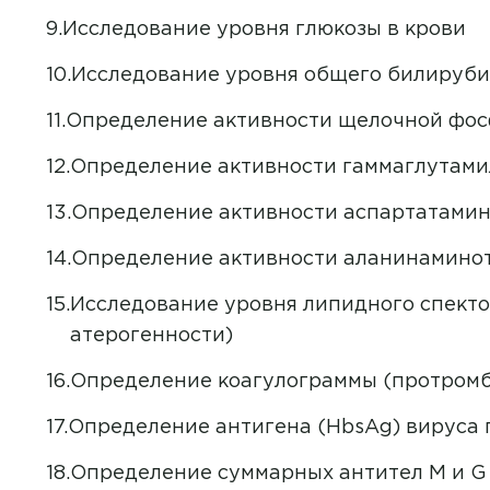
Исследование уровня глюкозы в крови
Академия на Тюленева
Исследование уровня общего билируби
Академия на Ульяновском
Определение активности щелочной фосф
Академия на Шолмова
Лаборатория
Определение активности гаммаглутами
Академия на Юго-Западно
Определение активности аспартатамин
Определение активности аланинаминот
Исследование уровня липидного спект
атерогенности)
Определение коагулограммы (протром
Определение антигена (HbsAg) вируса геп
Определение суммарных антител M и G (a