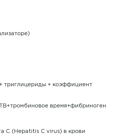
ализаторе)
 + триглицериды + коэффициент
ЧТВ+тромбиновое время+фибриноген
C (Hepatitis C virus) в крови