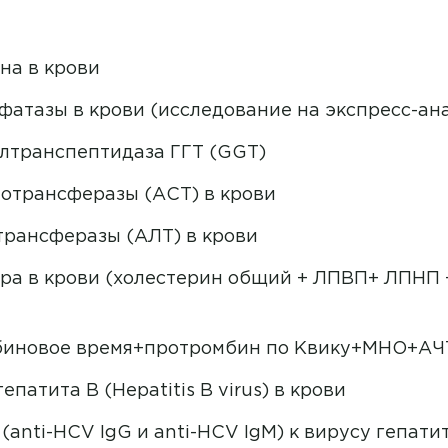
Алимова Лидия Андреевна
Детская кардиология
Алмазова Альбина Ильшатовна
на в крови
Детская неврология
Аминькаева Регина Евгеньевна
атазы в крови (исследование на экспресс-ан
Детская офтальмология
Антонова Наталья Геннадьевна
лтранспептидаза ГГТ (GGT)
Детская хирургия
й
Апарян Тереза Седраковна
отрансферазы (АСТ) в крови
Детская эндокринология
Афанасьева Ирина
рансферазы (АЛТ) в крови
Владимировна
Инфекционные болезни
ора в крови (холестерин общий + ЛПВП+ ЛПНП
Ашанина Анастасия Николаевна
Информация по ДМС
Багирова Ирина Алексеевна
Капельницы
биновое время+протромбин по Квику+МНО+А
Бакшев Валерий Владимирович
Кардиология
атита B (Hepatitis B virus) в крови
Баратов Малик Бахтиерович
Колопроктология
nti-HCV IgG и anti-HCV IgM) к вирусу гепатита 