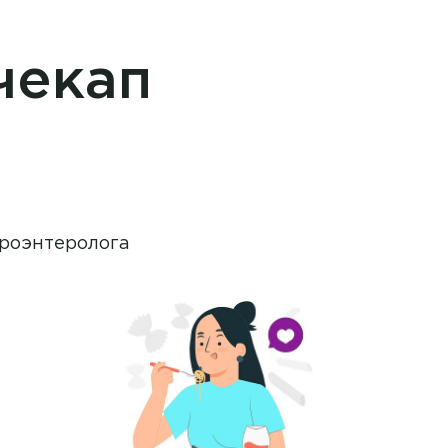
чекап
троэнтеролога
Врач