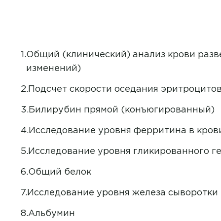
Филиал
З
Академия МРТ
Общий (клинический) анализ крови разв
Я 
ЗАПИСАТЬСЯ НА ПРИЕ
Академия на Аблукова
изменений)
Академия на Александра
Подсчет скорости оседания эритроцито
Невского
Билирубин прямой (конъюгированный)
ОТ
Академия на Бебеля
Я да
Исследование уровня ферритина в кров
Академия на Гая
Исследование уровня гликированного г
Академия на Красноармей
Общий белок
Академия на Латышева
Исследование уровня железа сыворотки
Академия на Репина
Альбумин
Академия на Стасова