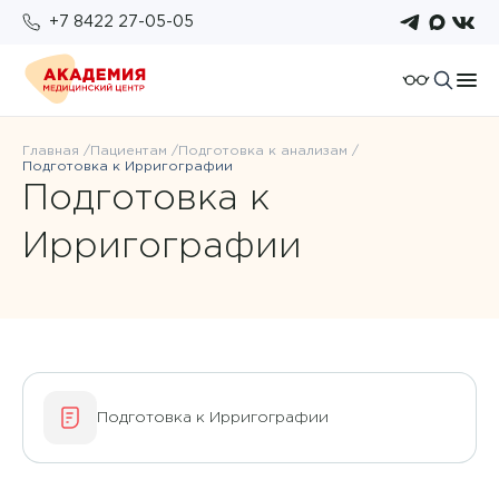
+7 8422 27-05-05
О компании
Главная
Пациентам
Подготовка к анализам
Подготовка к Ирригографии
Отзывы
Подготовка к
Пациентам
Работа у нас
Подготовка к исследованиям
Ирригографии
Для организаций
Услуги и цены
Возврат налогового вычета
Правовые документы
Бонусная система
Анализы
Политика конфиденциальности
Оплата
Врачи
ОМС
Подготовка к Ирригографии
Новости
Комплексы