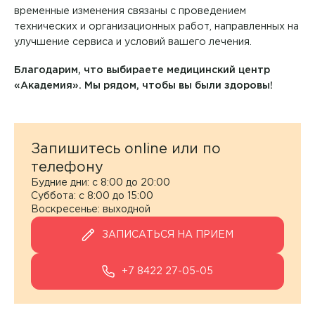
временные изменения связаны с проведением
технических и организационных работ, направленных на
улучшение сервиса и условий вашего лечения.
Благодарим, что выбираете медицинский центр
«Академия». Мы рядом, чтобы вы были здоровы!
Врач
Запишитесь online или по
телефону
Аванесян Тигран Сергеевич
Будние дни: с 8:00 до 20:00
Суббота: с 8:00 до 15:00
Аввясова Гульшат Шавкятовна
Воскресенье: выходной
Филиал
ЗАПИСАТЬСЯ НА ПРИЕМ
Авдеенко Марина Васильевна
Академия МРТ
Направление
ЗАПИСАТЬСЯ НА ПРИЕМ
Агарин Антон Николаевич
+7 8422 27-05-05
Академия на Аблукова
Я даю согласие на
обработку персональных данных
Акушерство и гинекология
Аглиуллов Альберт Анвярович
Академия на Александра Невского
Аллергология и иммунология