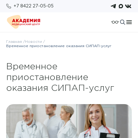
+7 8422 27-05-05
О компании
Главная
Новости
Временное приостановление оказания СИПАП-услуг
Отзывы
Пациентам
Работа у нас
Подготовка к исследованиям
Временное
Для организаций
Услуги и цены
Возврат налогового вычета
приостановление
Правовые документы
Бонусная система
Анализы
Политика конфиденциальности
оказания СИПАП-услуг
Оплата
Врачи
ОМС
Новости
Комплексы