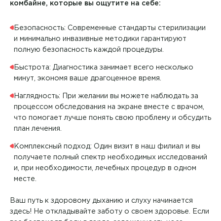
Аллергология и иммунология
комбайне, которые вы ощутите на себе:
Адайкин Сергей Викторович
Академия на Бебеля
ЗАПИСАТЬСЯ НА ПРИЕМ
Анестезиология
Безопасность: Современные стандарты стерилизации
ОТПРАВИТЬ
Албутова Марина Леонидовна
и минимально инвазивные методики гарантируют
Академия на Гая
Я даю согласие на
обработку персональных данных
Безоперационное лечение храпа и апноэ
Я даю согласие на
обработку персональных данных
полную безопасность каждой процедуры.
Алеева Наталия Николаевна
Академия на Красноармейской
Вакцинация
Быстрота: Диагностика занимает всего несколько
минут, экономя ваше драгоценное время.
Алиева Севда Сабухи Кызы
Академия на Латышева
Гастроэнтерология
Наглядность: При желании вы можете наблюдать за
Алимова Гелия Зевдетовна
Академия на Репина
процессом обследования на экране вместе с врачом,
Денситометрия
что помогает лучше понять свою проблему и обсудить
Алимова Лидия Андреевна
Академия на Стасова
план лечения.
Денситометрия
Алмазова Альбина Ильшатовна
Комплексный подход: Один визит в наш филиал и вы
Академия на Тюленева
Дерматовенерология
получаете полный спектр необходимых исследований
Аминькаева Регина Евгеньевна
и, при необходимости, лечебных процедур в одном
Академия на Ульяновском
Детская кардиология
месте.
Антонова Наталья Геннадьевна
Академия на Шолмова Лаборатория
Детская неврология
Ваш путь к здоровому дыханию и слуху начинается
Апарян Тереза Седраковна
Академия на Юго-Западной
здесь! Не откладывайте заботу о своем здоровье. Если
Детская офтальмология