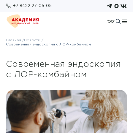
+7 8422 27-05-05
О компании
Главная
Новости
Современная эндоскопия с ЛОР-комбайном
Отзывы
Пациентам
Работа у нас
Подготовка к исследованиям
Современная эндоскопия
Для организаций
Услуги и цены
Возврат налогового вычета
с ЛОР-комбайном
Правовые документы
Бонусная система
Анализы
Политика конфиденциальности
Оплата
Врачи
ОМС
Новости
Комплексы