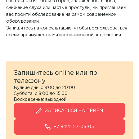
вас беспокоят боли в горле, заложенность носа,
Афанасьева Ирина Владимировна
снижение слуха или частые простуды, мы приглашаем
Детская хирургия
вас пройти обследование на самом современном
Ашанина Анастасия Николаевна
оборудовании.
Детская эндокринология
Запишитесь на консультацию, чтобы воспользоваться
Багирова Ирина Алексеевна
всеми преимуществами инновационной эндоскопии.
Инфекционные болезни
Бакшев Валерий Владимирович
Информация по ДМС
Баратов Малик Бахтиерович
Капельницы
Бахтина Людмила Анатольевна
Запишитесь online или по
Кардиология
телефону
Белоусова Ольга Александровна
Будние дни: с 8:00 до 20:00
Колопроктология
Суббота: с 8:00 до 15:00
Бибина Карина Володиевна
Воскресенье: выходной
Компьютерная томография
Биркова Юлия Михайловна
ЗАПИСАТЬСЯ НА ПРИЕМ
Лабораторная диагностика
Благодарова Галина Викторовна
+7 8422 27-05-05
Лабораторная диагностика
Богаченко Анна Валерьевна