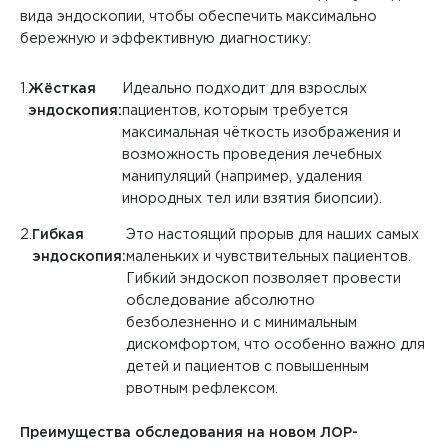
вида эндоскопии, чтобы обеспечить максимально
бережную и эффективную диагностику:
Жёсткая
Идеально подходит для взрослых
эндоскопия:
пациентов, которым требуется
максимальная чёткость изображения и
возможность проведения лечебных
манипуляций (например, удаления
инородных тел или взятия биопсии).
Врач
Гибкая
Это настоящий прорыв для наших самых
эндоскопия:
маленьких и чувствительных пациентов.
Аванесян Тигран Сергеевич
Гибкий эндоскоп позволяет провести
обследование абсолютно
Аввясова Гульшат Шавкятовна
Филиал
безболезненно и с минимальным
дискомфортом, что особенно важно для
Авдеенко Марина Васильевна
Академия МРТ
Направление
ЗАПИСАТЬСЯ НА ПРИЕМ
детей и пациентов с повышенным
рвотным рефлексом.
Агарин Антон Николаевич
Академия на Аблукова
Я даю согласие на
обработку персональных данных
Акушерство и гинекология
Преимущества обследования на новом ЛОР-
Аглиуллов Альберт Анвярович
Академия на Александра Невского