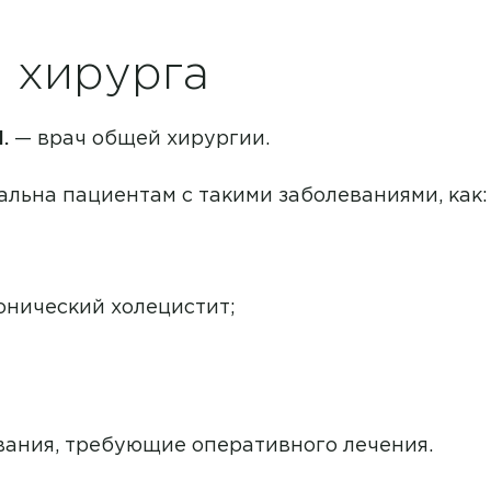
 хирурга
.
— врач общей хирургии.
альна пациентам с такими заболеваниями, как:
онический холецистит;
Врач
вания, требующие оперативного лечения.
Аванесян Тигран Сергеевич
Направление