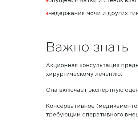
опущения матки и стенок вла
Академия на Ульяновском
недержания мочи и других ги
Академия на Шолмова
Лаборатория
Академия на Юго-Западно
Важно знать
Акционная консультация пред
хирургическому лечению.
Она включает экспертную оцен
Консервативное (медикаментоз
требующим оперативного вмеша