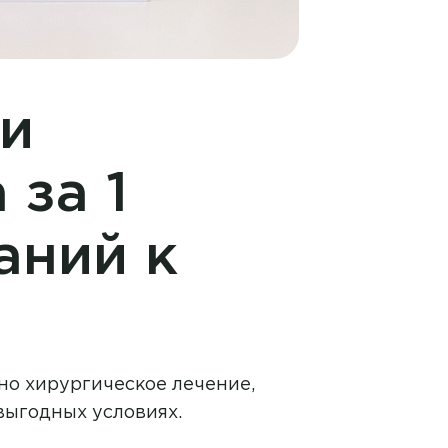
ли
 за 1
аний к
но хирургическое лечение,
выгодных условиях.