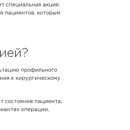
ет специальная акция:
ля пациентов, которым
цией?
льтацию профильного
ния к хирургическому
т состояние пациента,
риантах операции,