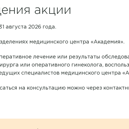
Белоусова Ольга Александровна
Лабораторная диагностика
ения акции
Бибина Карина Володиевна
Лабораторная диагностика
31 августа 2026 года.
Биркова Юлия Михайловна
Лечение боли
Благодарова Галина Викторовна
азделениях медицинского центра «Академия».
Липосакция
Богаченко Анна Валерьевна
ЛФК
перативное лечение или результаты обследов
Богоутдинова Ольга Рафиковна
ирурга или оперативного гинеколога, восполь
Маммография
едущих специалистов медицинского центра «Ака
Браун Анастасия Владимировна
Массаж
исаться на консультацию можно через контакт
Варвянский Анатолий
Массаж
Анатольевич
Массаж и ЛФК
Вебер Евгений Валерьевич
Медицинские справки
Верещагина Ольга
Александровна
Многофункциональная терапия