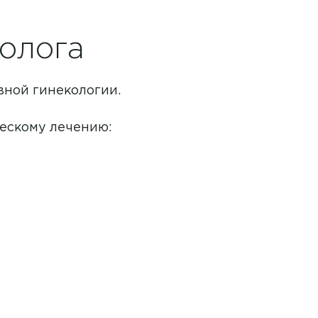
олога
ных
ной гинекологии.
ескому лечению: