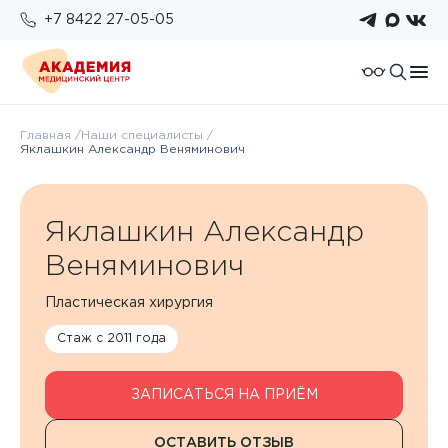
+7 8422 27-05-05
О компании
Главная
Наши специалисты
Яклашкин Александр Веняминович
Отзывы
Пациентам
Работа у нас
Подготовка к исследованиям
Для организаций
Яклашкин Александр
Услуги и цены
Возврат налогового вычета
Правовые документы
Веняминович
Бонусная система
Анализы
Политика конфиденциальности
Оплата
Пластическая хирургия
Врачи
ОМС
Стаж с 2011 года
Новости
ЗАПИСАТЬСЯ НА ПРИЁМ
Комплексы
ОСТАВИТЬ ОТЗЫВ