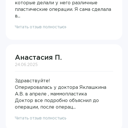
которые делали у него различные
Бибина Карина Володиевна
пластические операции. Я сама сделала
Компьютерная томография
в...
Биркова Юлия Михайловна
Лабораторная диагностика
Читать отзыв полностью
Благодарова Галина Викторовна
Лабораторная диагностика
Богаченко Анна Валерьевна
Лечение боли
Богоутдинова Ольга Рафиковна
Анастасия П.
Липосакция
24.06.2025
Браун Анастасия Владимировна
ЛФК
Здравствуйте!
Варвянский Анатолий Анатольевич
Маммография
Оперировалась у доктора Яклашкина
Вебер Евгений Валерьевич
А.В. в апреле , маммопластика
Массаж
Доктор все подробно объяснил до
Верещагина Ольга Александровна
операции, после операц...
Массаж
Владимиркина Мария Сергеевна
Читать отзыв полностью
Массаж и ЛФК