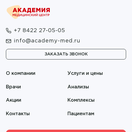
Пластическая хирургия
Голубева Ольга Ивановна
Подготовка к процедурам
Гордеева Елена Анатольевна
Профпатология
+7 8422 27-05-05
Горланов Александр Вячеславович
Психотерапия
info@academy-med.ru
Городничева Галина Владимировна
Пульмонология
ЗАКАЗАТЬ ЗВОНОК
Григорьев Никита Валерьевич
Ревматология
Гучмазова Илона Викторовна
О компании
Услуги и цены
Рентгенография
Долгова Светлана Александровна
Врачи
Анализы
Рентгенология
Дудочкин Павел Андреевич
Акции
Комплексы
Соляная пещера
Егорова Алиса Сергеевна
Контакты
Пациентам
Сомнология
Елизарова Наталья Сергеевна
Терапия