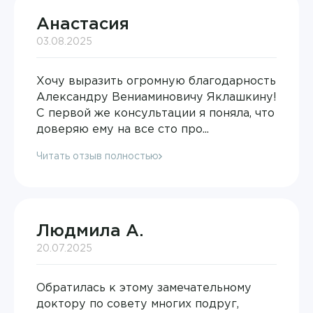
Алмазова Альбина Ильшатовна
Академия на Тюленева
Дерматовенерология
Анастасия
Аминькаева Регина Евгеньевна
Академия на Ульяновском
03.08.2025
Детская кардиология
Антонова Наталья Геннадьевна
Академия на Шолмова Лаборатория
Детская неврология
Хочу выразить огромную благодарность
Апарян Тереза Седраковна
Александру Вениаминовичу Яклашкину!
Академия на Юго-Западной
Детская офтальмология
С первой же консультации я поняла, что
Афанасьева Ирина Владимировна
доверяю ему на все сто про...
Детская хирургия
Ашанина Анастасия Николаевна
Читать отзыв полностью
Детская эндокринология
Багирова Ирина Алексеевна
Инфекционные болезни
Бакшев Валерий Владимирович
Информация по ДМС
Людмила А.
Баратов Малик Бахтиерович
20.07.2025
Капельницы
Бахтина Людмила Анатольевна
Кардиология
Обратилась к этому замечательному
Белоусова Ольга Александровна
доктору по совету многих подруг,
Колопроктология