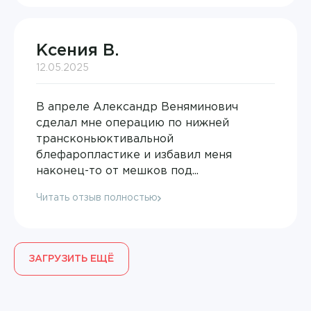
Вылегжанин Андрей Александрович
Медицинские справки
Гаврилова Анастасия Андреевна
Многофункциональная терапия
Ксения В.
Гаврилова Лейсян Дамировна
12.05.2025
МРТ
Галныкина Наталья Николаевна
Неврология
В апреле Александр Веняминович
сделал мне операцию по нижней
Ганиева Эльвира Серверовна
Общая практика
трансконьюктивальной
Гасымов Эльмир Сафарович
блефаропластике и избавил меня
Онкология
наконец-то от мешков под...
Гимаев Ринат Худзятович
Ортопедия и травматология
Читать отзыв полностью
Гноевых Елена Витальевна
Оториноларингология
Гоглева Елена Александровна
Офтальмология
ЗАГРУЗИТЬ ЕЩЁ
Голикова Инна Джаудатовна
Педиатрия
Головатюкова Татьяна Александровна