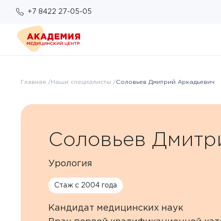
+7 8422 27-05-05
О компании
Отзывы
Главная
Наши специалисты
Соловьев Дмитрий Аркадьевич
Пациентам
Работа у нас
Подготовка к исследованиям
Для организаций
Услуги и цены
Возврат налогового вычета
Правовые документы
Соловьев Дмитр
Бонусная система
Анализы
Политика конфиденциальности
Оплата
Урология
Врачи
ОМС
Стаж с 2004 года
Новости
Кандидат медицинских наук
Комплексы