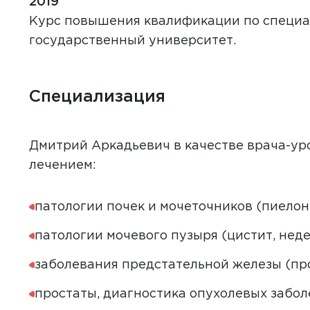
2019
Курс повышения квалификации по специал
государственный университет.
Специализация
Филиал
Дмитрий Аркадьевич в качестве врача-ур
З
Академия МРТ
лечением:
Я 
ЗАПИСАТЬСЯ НА ПРИЕ
Академия на Аблукова
Я д
ОТПРАВИТЬ
патологии почек и мочеточников (пиелон
Академия на Александра
Невского
патологии мочевого пузыря (цистит, нед
ОТ
Академия на Бебеля
заболевания предстательной железы (пр
Я да
простаты, диагностика опухолевых забол
Академия на Гая