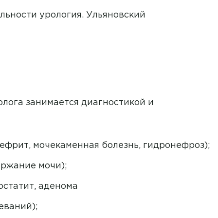
ьности урология. Ульяновский
Врач
Аванесян Тигран Сергеевич
Направление
олога занимается диагностикой и
АПИСАТЬСЯ НА ПРИЕМ
Аввясова Гульшат Шавкятовна
Акушерство и гинекология
даю согласие на
обработку персональных данных
Авдеенко Марина Васильевна
Я даю согласие на
обработку персональных дан
М
Аллергология и иммунология
аю согласие на
обработку персональных данных
ефрит, мочекаменная болезнь, гидронефроз);
Агарин Антон Николаевич
Анестезиология
ержание мочи);
Аглиуллов Альберт Анвярович
Безоперационное лечение храпа
ПРАВИТЬ
и апноэ
остатит, аденома
Адайкин Сергей Викторович
ю согласие на
обработку персональных данных
еваний);
Вакцинация
Албутова Марина Леонидовна