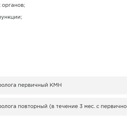
 органов;
ской
Гастроэнтерология
Алеева Наталия Николаевна
функции;
Денситометрия
Алиева Севда Сабухи Кызы
Денситометрия
Алимова Гелия Зевдетовна
Дерматовенерология
Алимова Лидия Андреевна
Детская кардиология
Алмазова Альбина Ильшатовна
Детская неврология
Аминькаева Регина Евгеньевна
Детская офтальмология
Антонова Наталья Геннадьевна
уролога первичный КМН
Детская хирургия
й
Апарян Тереза Седраковна
Детская эндокринология
ролога повторный (в течение 3 мес. с первич
Афанасьева Ирина
Владимировна
Инфекционные болезни
Ашанина Анастасия Николаевна
Информация по ДМС