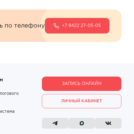
ь по телефону
+7 8422 27-05-05
ам
ЗАПИСЬ ОНЛАЙН
логового
ЛИЧНЫЙ КАБИНЕТ
система