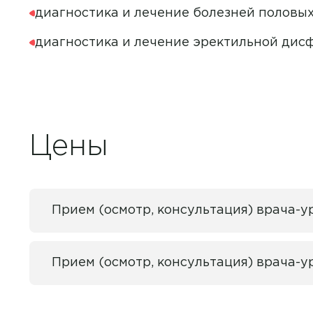
диагностика и лечение болезней половых
Академия на Красноармей
диагностика и лечение эректильной дис
Академия на Латышева
Академия на Репина
Академия на Стасова
Академия на Тюленева
Цены
Академия на Ульяновском
Академия на Шолмова
Лаборатория
Прием (осмотр, консультация) врача-
Академия на Юго-Западно
Прием (осмотр, консультация) врача-у