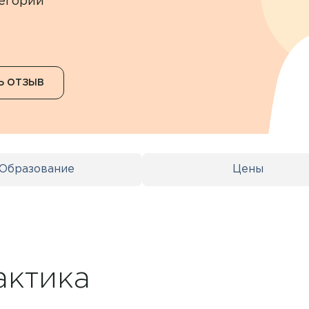
егории
Ь ОТЗЫВ
Образование
Цены
актика