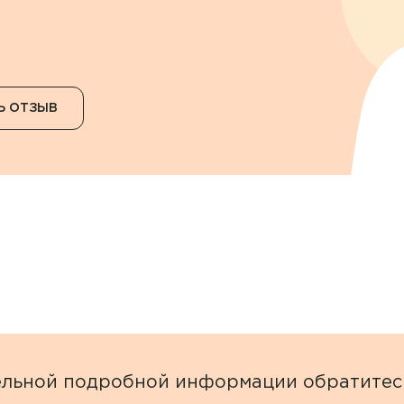
Ь ОТЗЫВ
Врач
Аванесян Тигран Сергеевич
Направление
АПИСАТЬСЯ НА ПРИЕМ
Аввясова Гульшат Шавкятовна
Акушерство и гинекология
ельной подробной информации обратитес
даю согласие на
обработку персональных данных
Авдеенко Марина Васильевна
Я даю согласие на
обработку персональных дан
М
Аллергология и иммунология