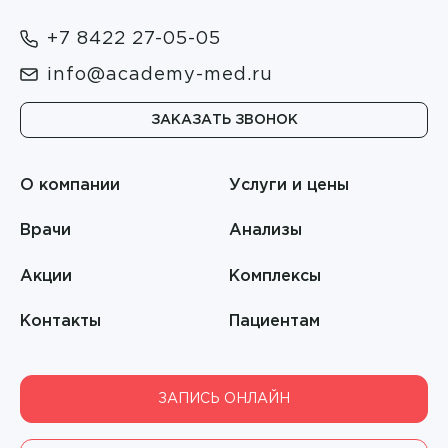
Гимаев Ринат Худзятович
Ортопедия и травматология
+7 8422 27-05-05
Гноевых Елена Витальевна
Оториноларингология
info@academy-med.ru
Гоглева Елена Александровна
Офтальмология
ЗАКАЗАТЬ ЗВОНОК
Голикова Инна Джаудатовна
Педиатрия
Головатюкова Татьяна Александровна
О компании
Услуги и цены
Пластическая хирургия
Голубева Ольга Ивановна
Врачи
Анализы
Подготовка к процедурам
Гордеева Елена Анатольевна
Акции
Комплексы
Профпатология
Горланов Александр Вячеславович
Контакты
Пациентам
Психотерапия
Городничева Галина Владимировна
Пульмонология
Григорьев Никита Валерьевич
ЗАПИСЬ ОНЛАЙН
Ревматология
Гучмазова Илона Викторовна