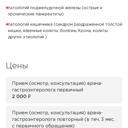
Я даю согласие на
обработку персональных данных
Алеева Наталия Николаевна
патологий поджелудочной железы (острые и
Академия на Красноармейской
Вакцинация
хронические панкреатиты)
Алиева Севда Сабухи Кызы
Академия на Латышева
Гастроэнтерология
патологий кишечника (синдром раздраженной толстой
Алимова Гелия Зевдетовна
кишки, язвенные колиты, болезнь Крона, колиты
Академия на Репина
Денситометрия
других этиологий )
Алимова Лидия Андреевна
Академия на Стасова
Денситометрия
Алмазова Альбина Ильшатовна
Академия на Тюленева
Дерматовенерология
Цены
Аминькаева Регина Евгеньевна
Академия на Ульяновском
Детская кардиология
Антонова Наталья Геннадьевна
Академия на Шолмова Лаборатория
Прием (осмотр, консультация) врача-
Детская неврология
гастроэнтеролога первичный
Апарян Тереза Седраковна
Академия на Юго-Западной
2 000 ₽
Детская офтальмология
Афанасьева Ирина Владимировна
Детская хирургия
Прием (осмотр, консультация) врача-
Ашанина Анастасия Николаевна
гастроэнтеролога повторный (в теч. 3 мес.
Детская эндокринология
с первичного обращения)