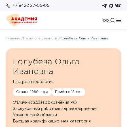
+7 8422 27-05-05
О компании
Главная
Наши специалисты
Голубева Ольга Ивановна
Отзывы
Пациентам
Работа у нас
Подготовка к исследованиям
Голубева Ольга
Для организаций
Услуги и цены
Возврат налогового вычета
Ивановна
Правовые документы
Бонусная система
Анализы
Политика конфиденциальности
Гастроэнтерология
Оплата
Стаж с 1980 года
Приём с 18 лет
Врачи
ОМС
Отличник здравоохранения РФ
Новости
Заслуженный работник здравоохранения
Ульяновской области
Комплексы
Высшая квалификационная категория