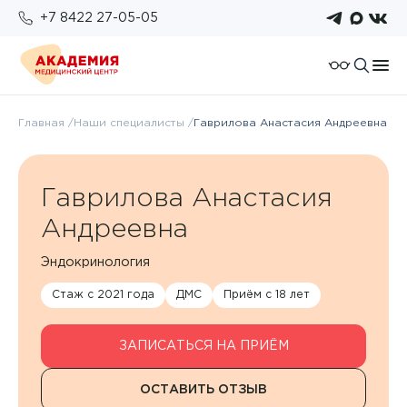
+7 8422 27-05-05
О компании
Главная
Наши специалисты
Гаврилова Анастасия Андреевна
Отзывы
Пациентам
Работа у нас
Подготовка к исследованиям
Гаврилова Анастасия
Для организаций
Услуги и цены
Возврат налогового вычета
Андреевна
Правовые документы
Бонусная система
Анализы
Политика конфиденциальности
Эндокринология
Оплата
Стаж с 2021 года
ДМС
Приём с 18 лет
Врачи
ОМС
Новости
ЗАПИСАТЬСЯ НА ПРИЁМ
Комплексы
ОСТАВИТЬ ОТЗЫВ